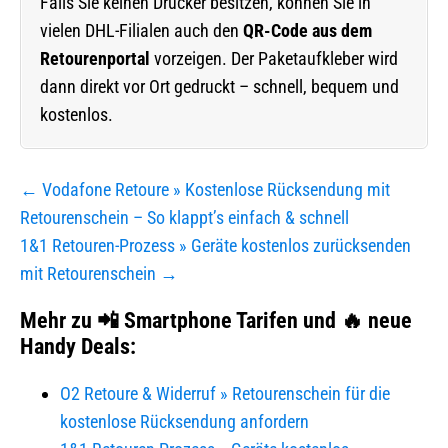
Falls Sie keinen Drucker besitzen, können Sie in
vielen DHL-Filialen auch den
QR-Code aus dem
Retourenportal
vorzeigen. Der Paketaufkleber wird
dann direkt vor Ort gedruckt – schnell, bequem und
kostenlos.
Beitragsnavigation
← Vodafone Retoure » Kostenlose Rücksendung mit
Retourenschein – So klappt’s einfach & schnell
1&1 Retouren-Prozess » Geräte kostenlos zurücksenden
mit Retourenschein →
Mehr zu 📲 Smartphone Tarifen und 🔥 neue
Handy Deals:
O2 Retoure & Widerruf » Retourenschein für die
kostenlose Rücksendung anfordern