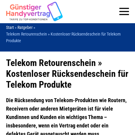
Zum
Inhalt
Me
springen
Start
»
Ratgeber
»
Sc
Telekom Retourenschein » Kostenloser Rücksendeschein für Telekom
Produkte
Telekom Retourenschein »
Kostenloser Rücksendeschein für
Telekom Produkte
Die Rücksendung von Telekom-Produkten wie Routern,
Receivern oder anderen Mietgeräten ist für viele
Kundinnen und Kunden ein wichtiges Thema –
insbesondere, wenn ein Vertrag endet oder ein
defektes Gerät ausgetauscht werden muss.