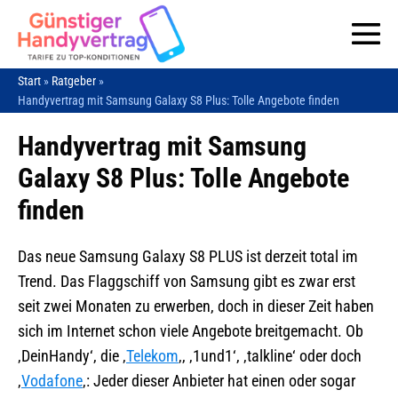
Zum
Inhalt
Me
springen
Start
»
Ratgeber
»
Sc
Handyvertrag mit Samsung Galaxy S8 Plus: Tolle Angebote finden
Handyvertrag mit Samsung
Galaxy S8 Plus: Tolle Angebote
finden
Das neue Samsung Galaxy S8 PLUS ist derzeit total im
Trend. Das Flaggschiff von Samsung gibt es zwar erst
seit zwei Monaten zu erwerben, doch in dieser Zeit haben
sich im Internet schon viele Angebote breitgemacht. Ob
‚DeinHandy‘, die ‚
Telekom
‚, ‚1und1‘, ‚talkline‘ oder doch
‚
Vodafone
‚: Jeder dieser Anbieter hat einen oder sogar