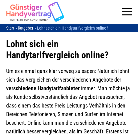
Zum
Inhalt
Me
springen
Start
»
Ratgeber
»
Lohnt sich ein Handytarifvergleich online?
Sc
Lohnt sich ein
Handytarifvergleich online?
Um es einmal ganz klar vorweg zu sagen: Natürlich lohnt
sich das Vergleichen der verschiedenen Angebote der
verschiedene Handytarifanbieter
immer. Man möchte ja
als Kunde selbstverständlich das Angebot raussuchen,
dass einem das beste Preis Leistungs Verhältnis in den
Bereichen Telefonieren, Simsen und Surfen im Internet
beschert. Online kann man die verschiedenen Angebote
natürlich besser vergleichen, als im Geschäft. Erstens ist