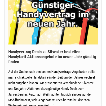
zu
in
kleinen
Silvester
Raten
bestellen:
und
günstig
Handytarif
finanzieren
Aktionsangebote
im
neuen
Jahr
Handyvertrag Deals zu Silvester bestellen:
günstig
Handytarif Aktionsangebote im neuen Jahr günstig
finden
finden
Auf der Suche nach den besten Handyvertrags-Angeboten sollte
man sich aktuelle Handytarife in der Zeit um den Jahreswechsel
nicht entgehen lassen. Wir präsentieren verschiedene Silvester-
und Neujahrs-Aktionen, dazu günstige Handy Deals zum
Jahresbeginn. Kurz nach Weihnachten tut sich einiges auf dem
Mobilfunkmarkt, viele Angebote wurden bereits bei diversen
Weihnachtsaktionen vermittelt.[…]