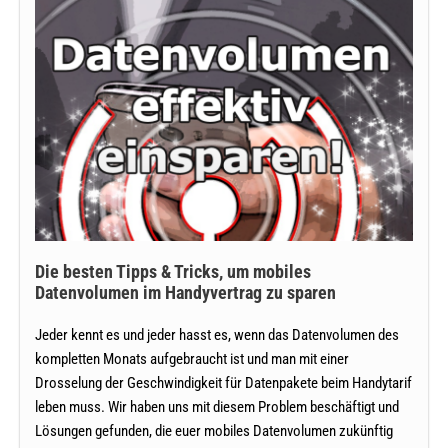
Die
Jetzt
günstig
besten
bestellen
Tipps
und
von
&
guten
Tricks,
Preisen
profitieren
um
mobiles
Datenvolumen
im
Handyvertrag
Die besten Tipps & Tricks, um mobiles
zu
Datenvolumen im Handyvertrag zu sparen
sparen
Jeder kennt es und jeder hasst es, wenn das Datenvolumen des
kompletten Monats aufgebraucht ist und man mit einer
Drosselung der Geschwindigkeit für Datenpakete beim Handytarif
leben muss. Wir haben uns mit diesem Problem beschäftigt und
Lösungen gefunden, die euer mobiles Datenvolumen zukünftig