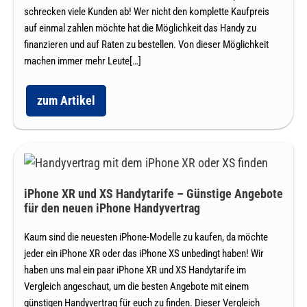
schrecken viele Kunden ab! Wer nicht den komplette Kaufpreis
günstig
auf einmal zahlen möchte hat die Möglichkeit das Handy zu
auf
finanzieren und auf Raten zu bestellen. Von dieser Möglichkeit
Raten
machen immer mehr Leute[…]
bestellen
zum Artikel
Der
Handy
Ratenkauf
–
Aktuelle
iPhone
Smartphones
auch
XR
günstig
iPhone XR und XS Handytarife – Günstige Angebote
und
auf
für den neuen iPhone Handyvertrag
Raten
XS
bestellen
Handytarife
Kaum sind die neuesten iPhone-Modelle zu kaufen, da möchte
jeder ein iPhone XR oder das iPhone XS unbedingt haben! Wir
–
haben uns mal ein paar iPhone XR und XS Handytarife im
Günstige
Vergleich angeschaut, um die besten Angebote mit einem
Angebote
günstigen Handyvertrag für euch zu finden. Dieser Vergleich