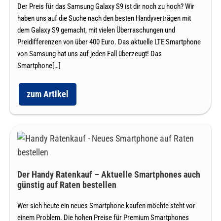
mit
Vertrag
Der Preis für das Samsung Galaxy S9 ist dir noch zu hoch? Wir
geringer
Laufzeit
haben uns auf die Suche nach den besten Handyverträgen mit
günstig
dem Galaxy S9 gemacht, mit vielen Überraschungen und
bestellen
Preidifferenzen von über 400 Euro. Das aktuelle LTE Smartphone
–
von Samsung hat uns auf jeden Fall überzeugt! Das
Die
Smartphone[…]
besten
Handytarife
zum Artikel
Samsung
und
Galaxy
S9
Angebote
mit
Vertrag
Der
günstig
bestellen
Handy
–
Ratenkauf
Die
Der Handy Ratenkauf – Aktuelle Smartphones auch
besten
–
günstig auf Raten bestellen
Handytarife
Aktuelle
und
Angebote
Wer sich heute ein neues Smartphone kaufen möchte steht vor
Smartphones
einem Problem. Die hohen Preise für Premium Smartphones
auch