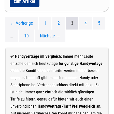
zum Artikel
Günstige
Studenten
Handyverträge
für
junge
Leute
← Vorherige
1
2
3
4
5
–
Handytarife
für
…
10
Nächste →
Schüler,
Azubis
und
Studenten
✅ Handyverträge im Vergleich:
Immer mehr Leute
entscheiden sich heutzutage für
günstige Handyvertäge
,
denn die Konditionen der Tarife werden immer besser
angepasst und oft gibt es auch ein neues Handy oder
Smartphone bei Vertragsabschluss direkt mit dazu. Es
ist nicht immer ganz einfach die wirklich günstigen
Tarife zu filtern, genau dafür bieten wir euch einen
unverbindlichen
Handyvertrags-Tarif Preisvergleich
an.
Auf unseren Vergleichseiten könnt ihr ganz bequem die