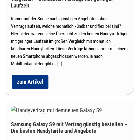
geringer
Laufzeit
Laufzeit
Immer auf der Suche nach günstigen Angeboten ohne
Vertragslaufzeit, welche monatlich kündbar und flexibel sind?
Hier bieten wir euch eine Übersicht zu den besten Handyverträgen
mit geringer Laufzeit im großen Vergleich mit monatlich
kündbaren Handytarifen. Diese Verträge können sogar mit einem
neuen Smartphone abgeschlossen werden, je nach
Mobilfunkanbieter gibt es[…]
zum Artikel
Monatlich
kündbare
Handytarife
im
großen
Samsung
Vergleich
–
Galaxy
Die
Samsung Galaxy S9 mit Vertrag günstig bestellen –
S9
besten
Die besten Handytarife und Angebote
Verträge
mit