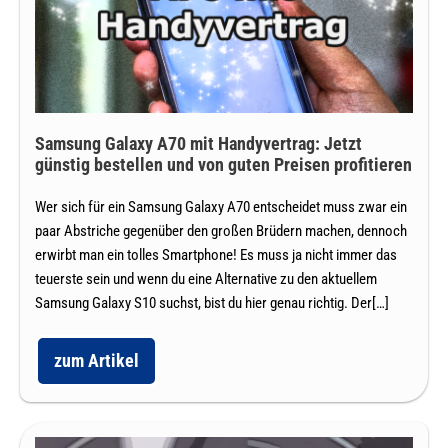
Flat-
Jetzt
Angebote?
günstig
bestellen
und
von
Samsung Galaxy A70 mit Handyvertrag: Jetzt
guten
günstig bestellen und von guten Preisen profitieren
Preisen
Wer sich für ein Samsung Galaxy A70 entscheidet muss zwar ein
profitieren
paar Abstriche gegenüber den großen Brüdern machen, dennoch
erwirbt man ein tolles Smartphone! Es muss ja nicht immer das
teuerste sein und wenn du eine Alternative zu den aktuellem
Samsung Galaxy S10 suchst, bist du hier genau richtig. Der[…]
zum Artikel
Samsung
Galaxy
A70
mit
Handyvertrag: