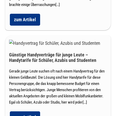
für
brachte einige Überraschungen[…]
den
neuen
zum Artikel
iPhone
iPhone
XR
und
Handyvertrag
XS
Handytarife
Günstige
–
Günstige
Handyverträge
Angebote
Günstige Handyverträge für junge Leute –
für
für
Handytarife für Schüler, Azubis und Studenten
den
junge
neuen
Leute
Gerade junge Leute suchen oft nach einem Handyvertrag für den
iPhone
Handyvertrag
kleinen Geldbeutel. Die Lösung sind hier Handytarife für diese
–
Personengruppe, die das knapp bemessene Budget für einen
Handytarife
Vertrag berücksichtigen. Junge Menschen profitieren von den
für
aktuellen Angeboten der großen und kleinen Mobilfunkanbieter.
Schüler,
Egal ob Schüler, Azubi oder Studis, hier wird jeder[…]
Azubis
und