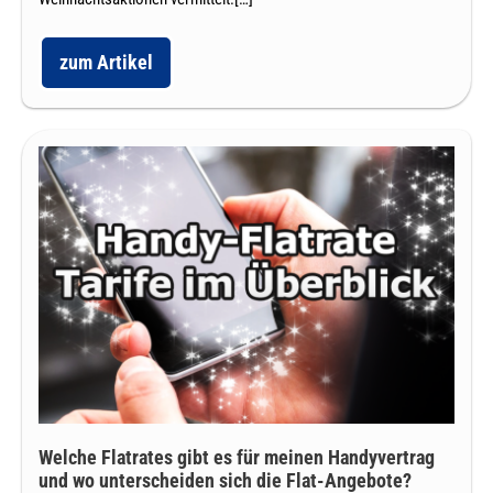
zum Artikel
Handyvertrag
Deals
zu
Silvester
bestellen:
Welche
Handytarif
Aktionsangebote
Flatrates
im
gibt
neuen
Jahr
es
günstig
für
finden
meinen
Handyvertrag
und
wo
unterscheiden
Welche Flatrates gibt es für meinen Handyvertrag
sich
und wo unterscheiden sich die Flat-Angebote?