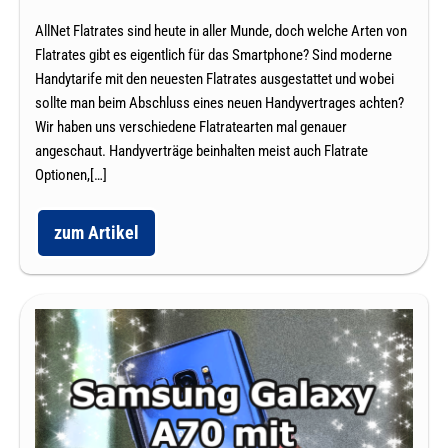
die
AllNet Flatrates sind heute in aller Munde, doch welche Arten von
Flat-
Flatrates gibt es eigentlich für das Smartphone? Sind moderne
Angebote?
Handytarife mit den neuesten Flatrates ausgestattet und wobei
sollte man beim Abschluss eines neuen Handyvertrages achten?
Wir haben uns verschiedene Flatratearten mal genauer
angeschaut. Handyverträge beinhalten meist auch Flatrate
Optionen,[…]
zum Artikel
Welche
Flatrates
gibt
es
für
Samsung
meinen
Handyvertrag
Galaxy
und
A70
wo
unterscheiden
mit
sich
Handyvertrag:
die