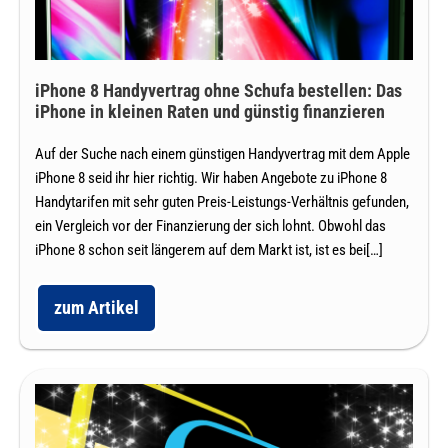
iPhone
in
kleinen
iPhone 8 Handyvertrag ohne Schufa bestellen: Das
Raten
iPhone in kleinen Raten und günstig finanzieren
und
Auf der Suche nach einem günstigen Handyvertrag mit dem Apple
günstig
iPhone 8 seid ihr hier richtig. Wir haben Angebote zu iPhone 8
finanzieren
Handytarifen mit sehr guten Preis-Leistungs-Verhältnis gefunden,
ein Vergleich vor der Finanzierung der sich lohnt. Obwohl das
iPhone 8 schon seit längerem auf dem Markt ist, ist es bei[…]
zum Artikel
iPhone
8
Handyvertrag
ohne
Schufa
Handyvertrag
bestellen:
Das
Deals
iPhone